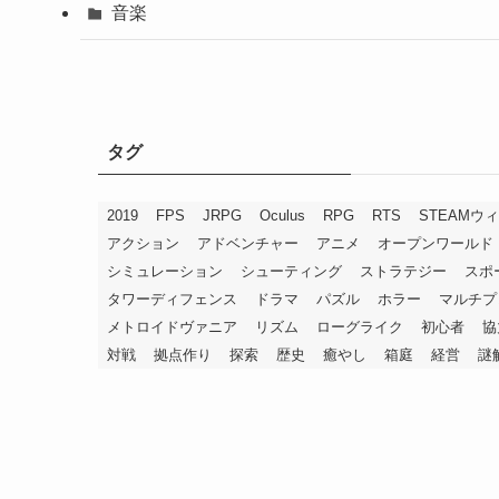
音楽
タグ
2019
FPS
JRPG
Oculus
RPG
RTS
STEAMウ
アクション
アドベンチャー
アニメ
オープンワールド
シミュレーション
シューティング
ストラテジー
スポ
タワーディフェンス
ドラマ
パズル
ホラー
マルチプ
メトロイドヴァニア
リズム
ローグライク
初心者
協
対戦
拠点作り
探索
歴史
癒やし
箱庭
経営
謎