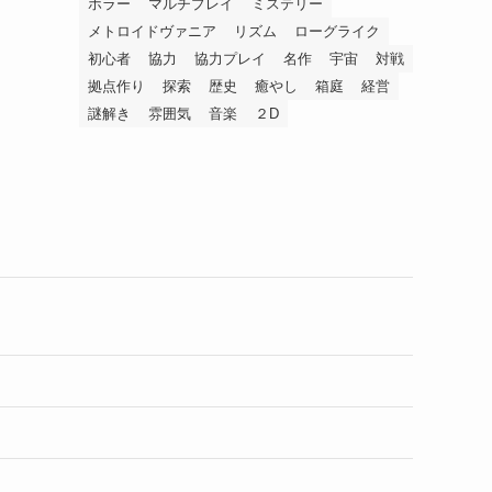
ホラー
マルチプレイ
ミステリー
メトロイドヴァニア
リズム
ローグライク
初心者
協力
協力プレイ
名作
宇宙
対戦
拠点作り
探索
歴史
癒やし
箱庭
経営
謎解き
雰囲気
音楽
２D