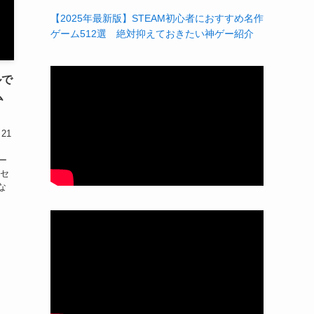
【2025年最新版】STEAM初心者におすすめ名作
ゲーム512選 絶対抑えておきたい神ゲー紹介
ルで
ム
21
ー
、セ
な