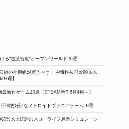
ける“超激密度”オープンワールド20選
最安値の今週絶対買うべき！ 中毒性抜群or90％以
/04週】
最新作ゲーム10選【STEAM新作8月4週～】
評の圧倒的好評なメトロイドヴァニアゲーム10選
る×80%以上好評のスローライフ農業シミュレーシ