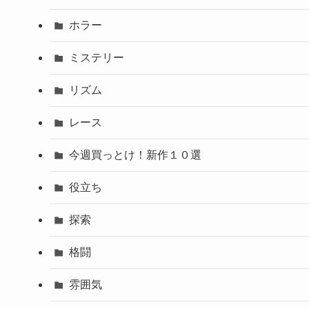
ホラー
ミステリー
リズム
レース
今週買っとけ！新作１０選
役立ち
探索
格闘
雰囲気