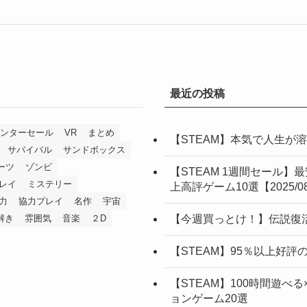
最近の投稿
ィンターセール
VR
まとめ
【STEAM】本気で人生が溶
サバイバル
サンドボックス
ーツ
ゾンビ
【STEAM 1週間セール】
レイ
ミステリー
上高評ゲーム10選【2025/08
力
協力プレイ
名作
宇宙
解き
雰囲気
音楽
２D
【今週買っとけ！】伝説復活
【STEAM】95％以上好
【STEAM】100時間遊べ
ョンゲーム20選