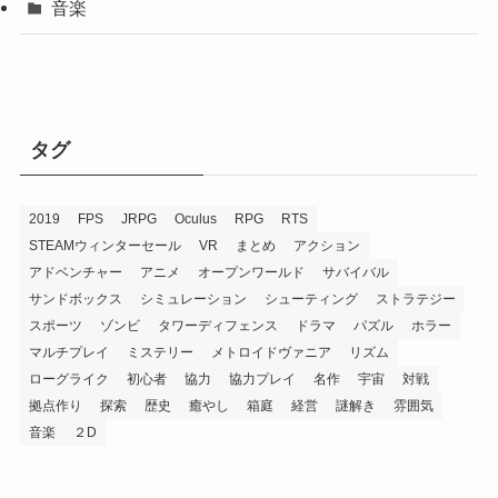
音楽
タグ
2019
FPS
JRPG
Oculus
RPG
RTS
STEAMウィンターセール
VR
まとめ
アクション
アドベンチャー
アニメ
オープンワールド
サバイバル
サンドボックス
シミュレーション
シューティング
ストラテジー
スポーツ
ゾンビ
タワーディフェンス
ドラマ
パズル
ホラー
マルチプレイ
ミステリー
メトロイドヴァニア
リズム
ローグライク
初心者
協力
協力プレイ
名作
宇宙
対戦
拠点作り
探索
歴史
癒やし
箱庭
経営
謎解き
雰囲気
音楽
２D