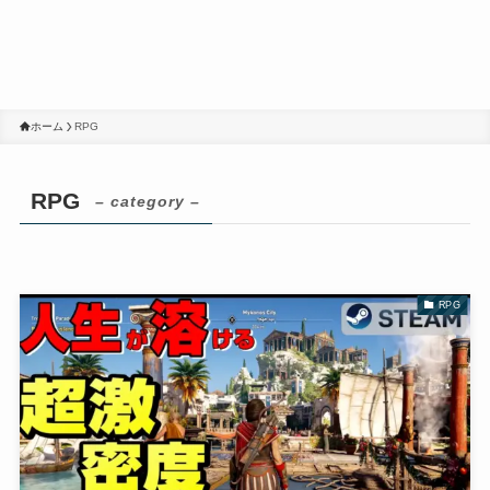
ホーム
RPG
RPG
– category –
RPG