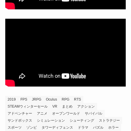
2019
FPS
JRPG
Oculus
RPG
RTS
STEAMウィンターセール
VR
まとめ
アクション
アドベンチャー
アニメ
オープンワールド
サバイバル
サンドボックス
シミュレーション
シューティング
ストラテジー
スポーツ
ゾンビ
タワーディフェンス
ドラマ
パズル
ホラー