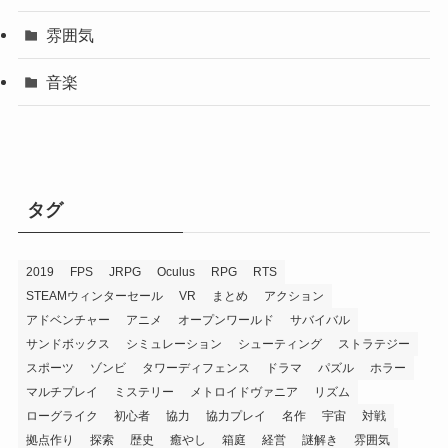
雰囲気
音楽
タグ
2019
FPS
JRPG
Oculus
RPG
RTS
STEAMウィンターセール
VR
まとめ
アクション
アドベンチャー
アニメ
オープンワールド
サバイバル
サンドボックス
シミュレーション
シューティング
ストラテジー
スポーツ
ゾンビ
タワーディフェンス
ドラマ
パズル
ホラー
マルチプレイ
ミステリー
メトロイドヴァニア
リズム
ローグライク
初心者
協力
協力プレイ
名作
宇宙
対戦
拠点作り
探索
歴史
癒やし
箱庭
経営
謎解き
雰囲気