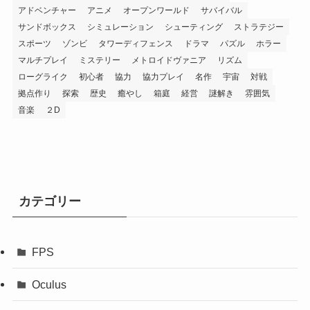
アドベンチャー
アニメ
オープンワールド
サバイバル
サンドボックス
シミュレーション
シューティング
ストラテジー
スポーツ
ゾンビ
タワーディフェンス
ドラマ
パズル
ホラー
マルチプレイ
ミステリー
メトロイドヴァニア
リズム
ローグライク
初心者
協力
協力プレイ
名作
宇宙
対戦
拠点作り
探索
歴史
癒やし
箱庭
経営
謎解き
雰囲気
音楽
２D
カテゴリー
FPS
Oculus