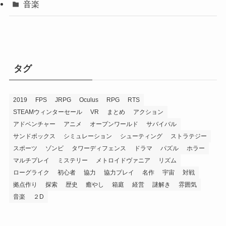
音楽
タグ
2019
FPS
JRPG
Oculus
RPG
RTS
STEAMウィンターセール
VR
まとめ
アクション
アドベンチャー
アニメ
オープンワールド
サバイバル
サンドボックス
シミュレーション
シューティング
ストラテジー
スポーツ
ゾンビ
タワーディフェンス
ドラマ
パズル
ホラー
マルチプレイ
ミステリー
メトロイドヴァニア
リズム
ローグライク
初心者
協力
協力プレイ
名作
宇宙
対戦
拠点作り
探索
歴史
癒やし
箱庭
経営
謎解き
雰囲気
音楽
２D