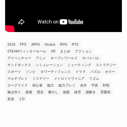
2019
FPS
JRPG
Oculus
RPG
RTS
STEAMウィンターセール
VR
まとめ
アクション
アドベンチャー
アニメ
オープンワールド
サバイバル
サンドボックス
シミュレーション
シューティング
ストラテジー
スポーツ
ゾンビ
タワーディフェンス
ドラマ
パズル
ホラー
マルチプレイ
ミステリー
メトロイドヴァニア
リズム
ローグライク
初心者
協力
協力プレイ
名作
宇宙
対戦
拠点作り
探索
歴史
癒やし
箱庭
経営
謎解き
雰囲気
音楽
２D