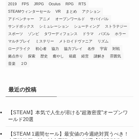
2019
FPS
JRPG
Oculus
RPG
RTS
STEAMウィンターセール
VR
まとめ
アクション
アドベンチャー
アニメ
オープンワールド
サバイバル
サンドボックス
シミュレーション
シューティング
ストラテジー
スポーツ
ゾンビ
タワーディフェンス
ドラマ
パズル
ホラー
マルチプレイ
ミステリー
メトロイドヴァニア
リズム
ローグライク
初心者
協力
協力プレイ
名作
宇宙
対戦
拠点作り
探索
歴史
癒やし
箱庭
経営
謎解き
雰囲気
音楽
２D
最近の投稿
【STEAM】本気で人生が溶ける“超激密度”オープンワ
ールド20選
【STEAM 1週間セール】最安値の今週絶対買うべき！