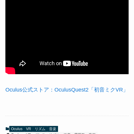
Oculus公式ストア：OculusQuest2「初音ミクVR」
Oculus
VR
リズム
音楽