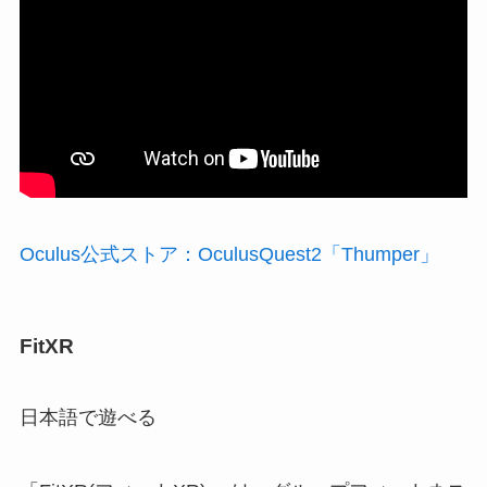
Oculus公式ストア：OculusQuest2「Thumper」
FitXR
日本語で遊べる