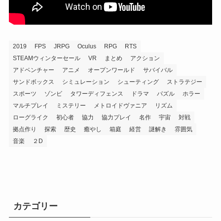
2019
FPS
JRPG
Oculus
RPG
RTS
STEAMウィンターセール
VR
まとめ
アクション
アドベンチャー
アニメ
オープンワールド
サバイバル
サンドボックス
シミュレーション
シューティング
ストラテジー
スポーツ
ゾンビ
タワーディフェンス
ドラマ
パズル
ホラー
マルチプレイ
ミステリー
メトロイドヴァニア
リズム
ローグライク
初心者
協力
協力プレイ
名作
宇宙
対戦
拠点作り
探索
歴史
癒やし
箱庭
経営
謎解き
雰囲気
音楽
２D
カテゴリー